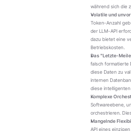
während sich die 
Volatile und unvo
Token-Anzahl gebu
der LLM-API erfor
dazu bietet eine 
Betriebskosten.
Das "Letzte-Meile
falsch formatiert
diese Daten zu val
internen Datenbank
diese intelligente
Komplexe Orchest
Softwareebene, um
orchestrieren. Dies
Mangelnde Flexibi
API eines einzigen