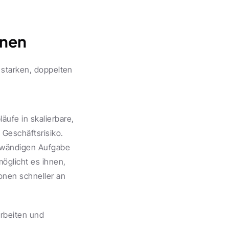
nnen
 starken, doppelten 
äufe in skalierbare, 
 Geschäftsrisiko.
fwändigen Aufgabe 
öglicht es ihnen, 
onen schneller an 
arbeiten und 