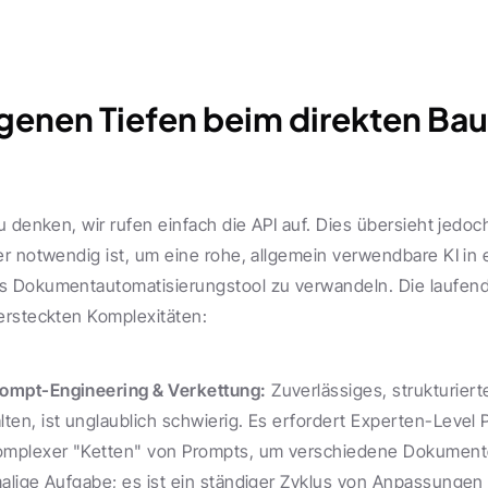
genen Tiefen beim direkten Bau
u denken, wir rufen einfach die API auf. Dies übersieht jedoc
r notwendig ist, um eine rohe, allgemein verwendbare KI in e
 Dokumentautomatisierungstool zu verwandeln. Die laufende
ersteckten Komplexitäten:
rompt-Engineering & Verkettung:
 Zuverlässiges, strukturier
ten, ist unglaublich schwierig. Es erfordert Experten-Level 
mplexer "Ketten" von Prompts, um verschiedene Dokumente 
malige Aufgabe; es ist ein ständiger Zyklus von Anpassungen