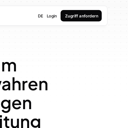
DE
Login
Zugriff anfordern
im 
wahren 
gen 
tung 