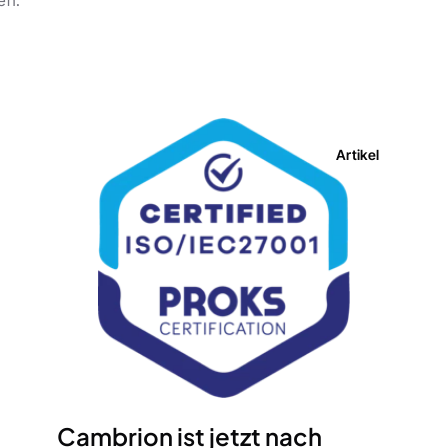
en.
Artikel
Cambrion ist jetzt nach 