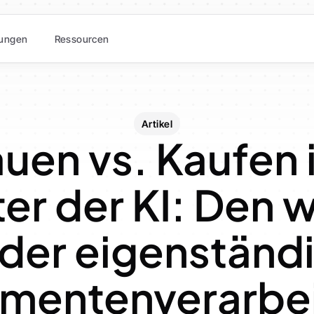
ungen
Ressourcen
Artikel
uen vs. Kaufen 
ter der KI: Den 
der eigenständi
mentenverarbei