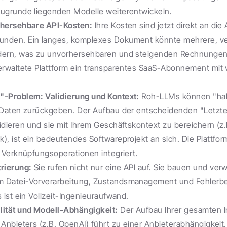
zugrunde liegenden Modelle weiterentwickeln.
rhersehbare API-Kosten:
 Ihre Kosten sind jetzt direkt an die
nden. Ein langes, komplexes Dokument könnte mehrere, ver
dern, was zu unvorhersehbaren und steigenden Rechnungen 
verwaltete Plattform ein transparentes SaaS-Abonnement mit 
"-Problem: Validierung und Kontext:
 Roh-LLMs können "hall
e Daten zurückgeben. Der Aufbau der entscheidenden "Letzt
idieren und sie mit Ihrem Geschäftskontext zu bereichern (z.B
), ist ein bedeutendes Softwareprojekt an sich. Die Plattfor
n Verknüpfungsoperationen integriert.
rierung:
 Sie rufen nicht nur eine API auf. Sie bauen und ver
 Datei-Vorverarbeitung, Zustandsmanagement und Fehlerbe
 ist ein Vollzeit-Ingenieuraufwand.
lität und Modell-Abhängigkeit:
 Der Aufbau Ihrer gesamten In
 Anbieters (z.B. OpenAI) führt zu einer Anbieterabhängigkeit