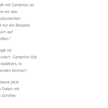
t mit Cambrion ist 
em wir den 
 Dokumenten 
ur ein Beispiel, 
ich auf 
üßen."
ik ist 
riert. Cambrion löst 
blättern, in 
wenden können".
eure jetzt 
e Daten mit 
 Schritte: