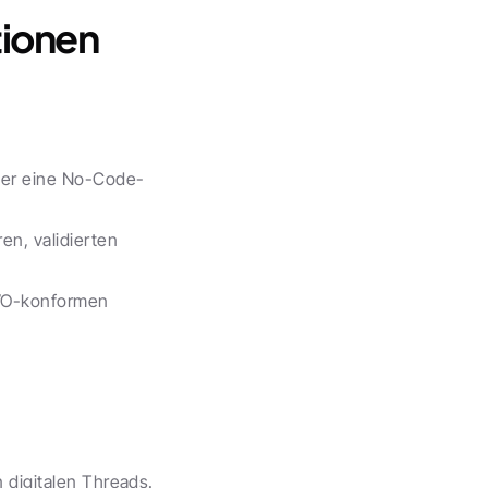
ionen 
über eine No-Code-
n, validierten 
VO-konformen 
 digitalen Threads. 