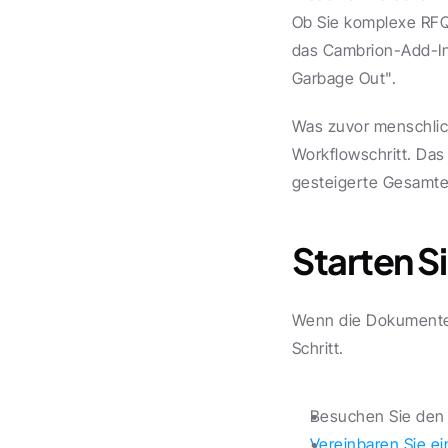
Ob Sie komplexe RFQs
das Cambrion-Add-In 
Garbage Out".
Was zuvor menschlich
Workflowschritt. Das
gesteigerte Gesamtef
Starten S
Wenn die Dokumenten
Schritt.
Besuchen Sie den
Vereinbaren Sie e