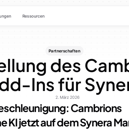
ungen
Ressourcen
Partnerschaften
ellung des Cam
dd-Ins für Syne
2. März 2026
eschleunigung: Cambrions 
e KI jetzt auf dem Synera M