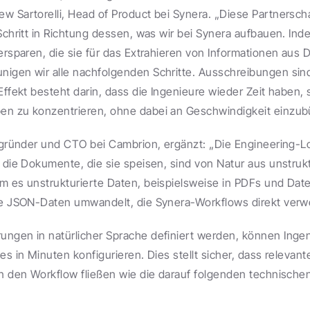
w Sartorelli, Head of Product bei Synera. „Diese Partnerschaf
Schritt in Richtung dessen, was wir bei Synera aufbauen. Ind
 ersparen, die sie für das Extrahieren von Informationen aus
igen wir alle nachfolgenden Schritte. Ausschreibungen sind n
Effekt besteht darin, dass die Ingenieure wieder Zeit haben, s
en zu konzentrieren, ohne dabei an Geschwindigkeit einzub
tgründer und CTO bei Cambrion, ergänzt: „Die Engineering-Log
 die Dokumente, die sie speisen, sind von Natur aus unstruktu
m es unstrukturierte Daten, beispielsweise in PDFs und Daten
rte JSON-Daten umwandelt, die Synera-Workflows direkt ver
ngen in natürlicher Sprache definiert werden, können Ingeni
es in Minuten konfigurieren. Dies stellt sicher, dass relevant
in den Workflow fließen wie die darauf folgenden technischen