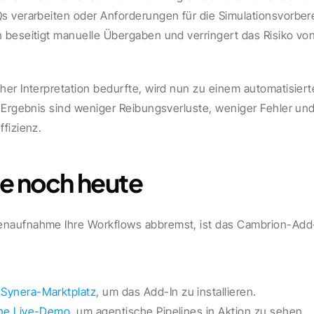
 verarbeiten oder Anforderungen für die Simulationsvorbereit
beseitigt manuelle Übergaben und verringert das Risiko von 
er Interpretation bedurfte, wird nun zu einem automatisiert
 Ergebnis sind weniger Reibungsverluste, weniger Fehler und
fizienz.
ie noch heute
aufnahme Ihre Workflows abbremst, ist das Cambrion-Add-In
 
Synera-Marktplatz
, um das Add-In zu installieren.
ine Live-Demo
, um agentische Pipelines in Aktion zu sehen.