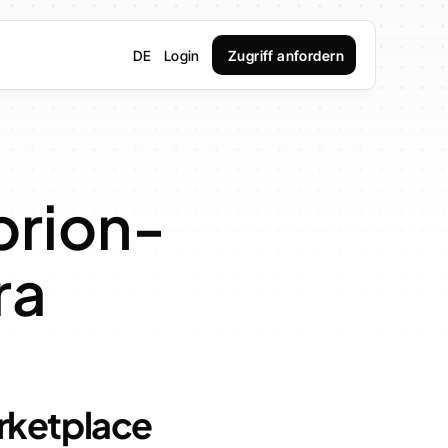
DE
Login
Zugriff anfordern
brion-
ra
arketplace